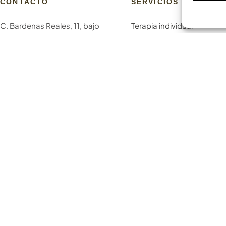
CONTACTO
SERVICIOS
C. Bardenas Reales, 11, bajo
Terapia individual
31006 Pamplona
Terapia de Pareja
Navarra
Terapia Familiar
info@laskurain.org
Terapia con adolescentes
948 15 23 22
Terapia online
Coaching en Pamplona