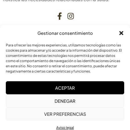
Gestionar consentimiento
CONTACTO
Para ofrecer las mejores experiencias, utilizamos tecnologías como las
C. Bardenas Reales, 11, bajo
cookies para almacenar y/o acceder a la información del dispositivo. El
consentimiento de estas tecnologías nos permitirá procesar datos
31006 Pamplona
como el comportamiento de navegación o las identificaciones únicas
Navarra
en este sitio. No consentir o retirar el consentimiento, puede afectar
negativamente a ciertas características y funciones.
info@laskurain.org
ACEPTAR
948 15 23 22
DENEGAR
VER PREFERENCIAS
Aviso legal