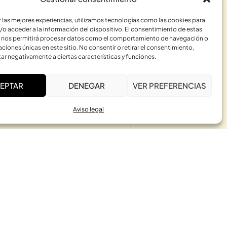
r las mejores experiencias, utilizamos tecnologías como las cookies para
/o acceder a la información del dispositivo. El consentimiento de estas
 nos permitirá procesar datos como el comportamiento de navegación o
caciones únicas en este sitio. No consentir o retirar el consentimiento,
ar negativamente a ciertas características y funciones.
EPTAR
DENEGAR
VER PREFERENCIAS
Aviso legal
RME
ACTIVIDADES
Constelaciones Familiares