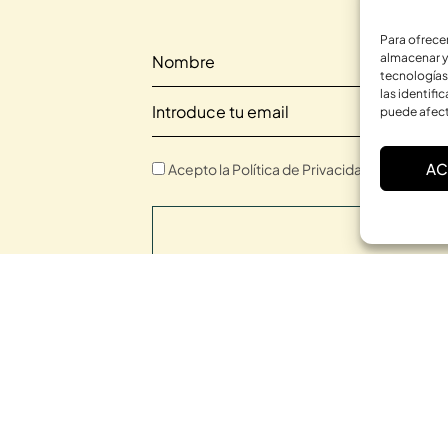
Para ofrece
almacenar y
tecnologías
las identifi
puede afect
AC
Acepto la Política de Privacidad.
SUSCRIBI
CONTACTO
SERVICIOS
C. Bardenas Reales, 11, bajo
Terapia individual