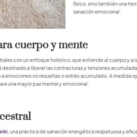
físico, sino también una h
sanación emocional.
ara cuerpo y mente
ales con un enfoque holístico, que entiende al cuerpo y a 
á destinado a liberar las contracturas y tensiones acumulada
 emociones no resueltas o estrés acumulado. A medida que
 para una mayor paz mental y emocional.
cestral
eiki
, una práctica de sanación energética respetuosa y efi