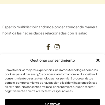
Espacio multidisciplinar donde poder atender de manera
holística las necesidades relacionadas con la salud.
Gestionar consentimiento
CONTACTO
Para ofrecer las mejores experiencias, utilizamos tecnologías como las
C. Bardenas Reales, 11, bajo
cookies para almacenar y/o acceder a la información del dispositivo. El
consentimiento de estas tecnologías nos permitirá procesar datos
31006 Pamplona
como el comportamiento de navegación o las identificaciones únicas
Navarra
en este sitio. No consentir o retirar el consentimiento, puede afectar
negativamente a ciertas características y funciones.
info@laskurain.org
ACEPTAR