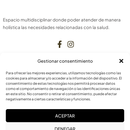
Espacio multidisciplinar donde poder atender de manera
holística las necesidades relacionadas con la salud.
Gestionar consentimiento
CONTACTO
Para ofrecer las mejores experiencias, utilizamos tecnologías como las
C. Bardenas Reales, 11, bajo
cookies para almacenar y/o acceder a la información del dispositivo. El
consentimiento de estas tecnologías nos permitirá procesar datos
31006 Pamplona
como el comportamiento de navegación o las identificaciones únicas
Navarra
en este sitio. No consentir o retirar el consentimiento, puede afectar
negativamente a ciertas características y funciones.
info@laskurain.org
ACEPTAR
948 15 23 22
DENEGAR