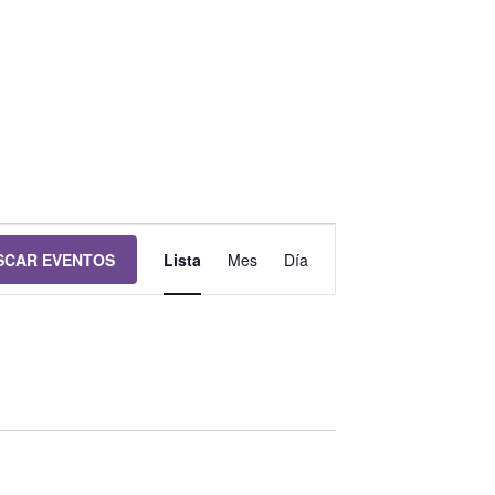
Navegación
SCAR EVENTOS
Lista
Mes
Día
de
vistas
de
Evento