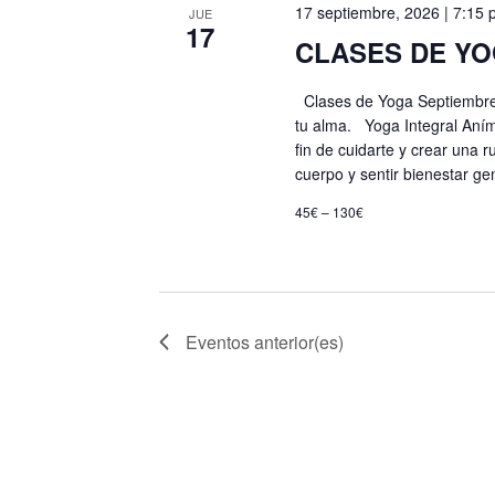
de
17 septiembre, 2026 | 7:15
clave.
JUE
17
CLASES DE YO
Eventos
Clases de Yoga Septiembre 
tu alma. Yoga Integral Aníma
fin de cuidarte y crear una
cuerpo y sentir bienestar ge
45€ – 130€
Eventos
anterior(es)