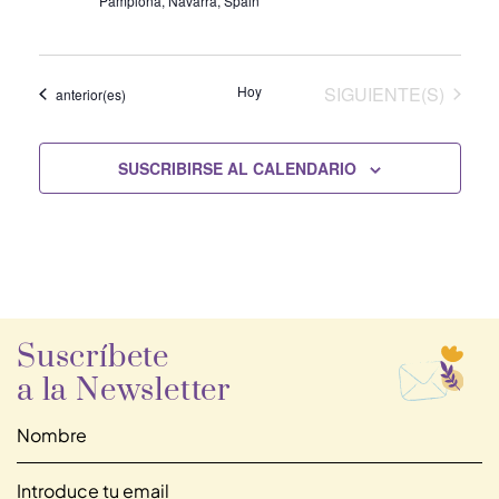
Pamplona, Navarra, Spain
EVENTOS
Hoy
SIGUIENTE(S)
Eventos
anterior(es)
SUSCRIBIRSE AL CALENDARIO
Suscríbete
a la Newsletter