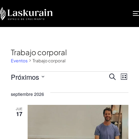
Trabajo corporal
Eventos
Trabajo corporal
Nave
Na
Próximos
BUSCAR
LISTA
Selecciona
de
de
la
septiembre 2026
vis
fecha.
búsq
JUE
de
17
y
Ev
vista