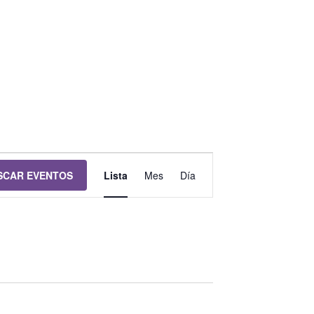
Navegación
SCAR EVENTOS
Lista
Mes
Día
de
vistas
de
Evento