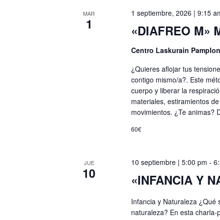
palabra
de
1 septiembre, 2026 | 9:15 a
clave.
MAR
1
«DIAFREO M» Mé
Eventos
Centro Laskurain Pamplo
¿Quieres aflojar tus tension
contigo mismo/a?. Este métod
cuerpo y liberar la respirac
materiales, estiramientos d
movimientos. ¿Te animas? 
60€
10 septiembre | 5:00 pm
-
6
JUE
10
«INFANCIA Y NA
Infancia y Naturaleza ¿Qué s
naturaleza? En esta charla