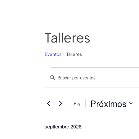
Talleres
Eventos
Talleres
Navegación
Introduce
la
de
palabra
clave.
búsqueda
Próximos
Hoy
Busca
Selecciona
y
Eventos
la
para
septiembre 2026
fecha.
vistas
la