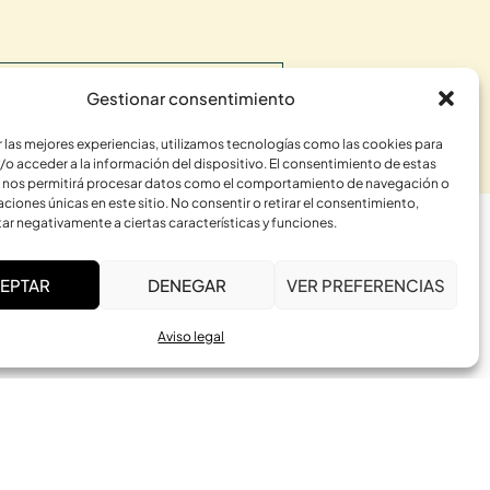
RME
Gestionar consentimiento
r las mejores experiencias, utilizamos tecnologías como las cookies para
/o acceder a la información del dispositivo. El consentimiento de estas
 nos permitirá procesar datos como el comportamiento de navegación o
caciones únicas en este sitio. No consentir o retirar el consentimiento,
ar negativamente a ciertas características y funciones.
ACTIVIDADES
EPTAR
DENEGAR
VER PREFERENCIAS
Constelaciones Familiares
Aviso legal
El Cuerpo Sabio
Bioenergética Somática
Masajes del Mundo
Osteopatía Pamplona