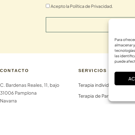
Acepto la Política de Privacidad.
SUSCRIBI
Para ofrece
almacenar y
tecnologías
las identifi
puede afect
CONTACTO
SERVICIOS
AC
C. Bardenas Reales, 11, bajo
Terapia individual
31006 Pamplona
Terapia de Pareja
Navarra
Terapia Familiar
info@laskurain.org
Terapia con adolescentes
948 15 23 22
Terapia online