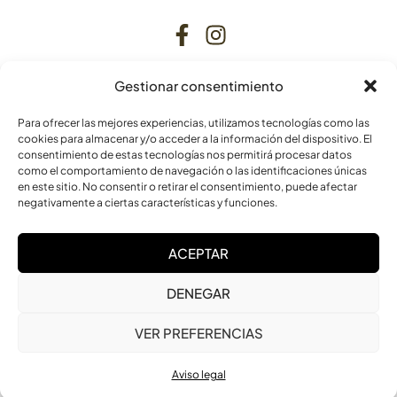
Gestionar consentimiento
CONTACTO
Para ofrecer las mejores experiencias, utilizamos tecnologías como las
C. Bardenas Reales, 11, bajo
cookies para almacenar y/o acceder a la información del dispositivo. El
consentimiento de estas tecnologías nos permitirá procesar datos
31006 Pamplona
como el comportamiento de navegación o las identificaciones únicas
Navarra
en este sitio. No consentir o retirar el consentimiento, puede afectar
negativamente a ciertas características y funciones.
info@laskurain.org
ACEPTAR
948 15 23 22
DENEGAR
VER PREFERENCIAS
Aviso legal