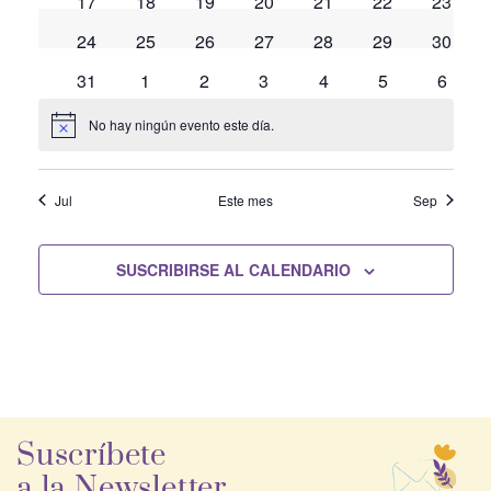
0
0
0
0
0
0
0
17
18
19
20
21
22
23
eventos
eventos
eventos
eventos
eventos
eventos
evento
de
0
0
0
0
0
0
0
24
25
26
27
28
29
30
eventos
eventos
eventos
eventos
eventos
eventos
evento
0
0
0
0
0
0
0
31
1
2
3
4
5
6
Even
eventos
eventos
eventos
eventos
eventos
eventos
evento
No hay ningún evento este día.
Aviso
Jul
Este mes
Sep
SUSCRIBIRSE AL CALENDARIO
Suscríbete
a la Newsletter