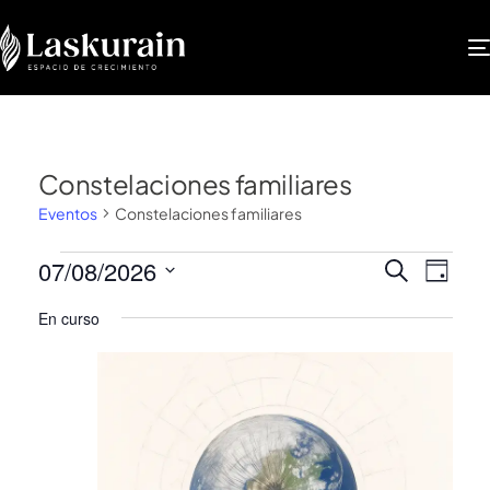
Constelaciones familiares
Eventos
Constelaciones familiares
Nave
Na
07/08/2026
BUSCAR
DÍA
Selecciona
de
de
En curso
la
vis
fecha.
búsq
de
y
Ev
vista