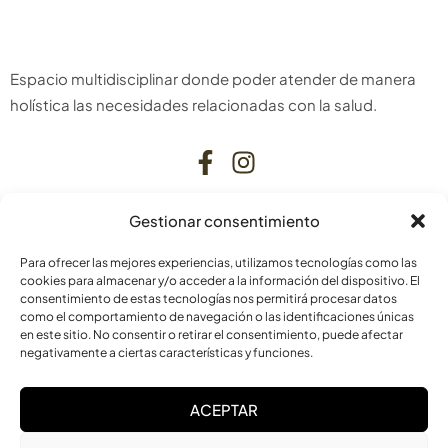
Espacio multidisciplinar donde poder atender de manera
holística las necesidades relacionadas con la salud.
Gestionar consentimiento
CONTACTO
Para ofrecer las mejores experiencias, utilizamos tecnologías como las
C. Bardenas Reales, 11, bajo
cookies para almacenar y/o acceder a la información del dispositivo. El
consentimiento de estas tecnologías nos permitirá procesar datos
31006 Pamplona
como el comportamiento de navegación o las identificaciones únicas
Navarra
en este sitio. No consentir o retirar el consentimiento, puede afectar
negativamente a ciertas características y funciones.
info@laskurain.org
ACEPTAR
948 15 23 22