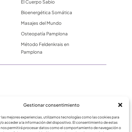
El Cuerpo Sabio
Bioenergética Somática
Masajes del Mundo
Osteopatía Pamplona
Método Feldenkrais en
Pamplona
Gestionar consentimiento
r las mejores experiencias, utilizamos tecnologías como las cookies para
/o acceder a la información del dispositivo. El consentimiento de estas
© Centro de Crecimiento Laskurain - 2024
 nos permitirá procesar datos como el comportamiento de navegación o