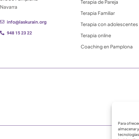
Terapia de Pareja
Navarra
Terapia Familiar
info@laskurain.org
Terapia con adolescentes
948 15 23 22
Terapia online
Coaching en Pamplona
Para ofrece
almacenar y
tecnologías