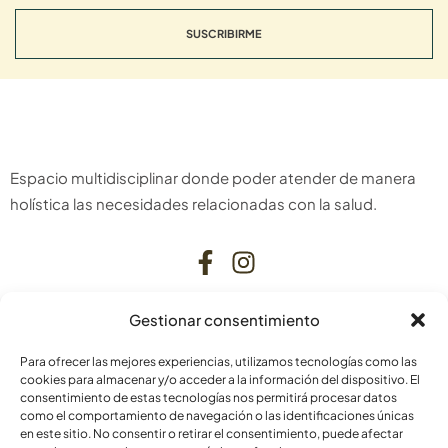
SUSCRIBIRME
Espacio multidisciplinar donde poder atender de manera
holística las necesidades relacionadas con la salud.
Gestionar consentimiento
CONTACTO
Para ofrecer las mejores experiencias, utilizamos tecnologías como las
C. Bardenas Reales, 11, bajo
cookies para almacenar y/o acceder a la información del dispositivo. El
consentimiento de estas tecnologías nos permitirá procesar datos
31006 Pamplona
como el comportamiento de navegación o las identificaciones únicas
Navarra
en este sitio. No consentir o retirar el consentimiento, puede afectar