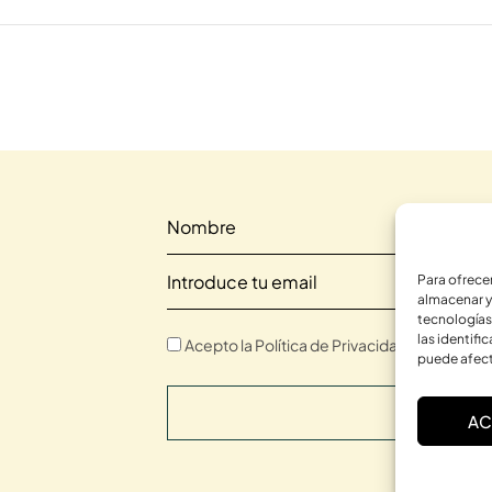
Para ofrece
almacenar y
tecnologías
las identifi
Acepto la Política de Privacidad.
puede afect
SUSCRIBI
AC