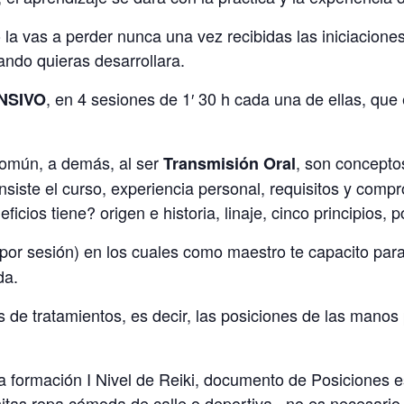
o la vas a perder nunca una vez recibidas las iniciacion
ando quieras desarrollara.
, en 4 sesiones de 1′ 30 h cada una de ellas, que 
NSIVO
 común, a demás, al ser
, son concepto
Transmisión Oral
nsiste el curso, experiencia personal, requisitos y comp
icios tiene? origen e historia, linaje, cinco principios, 
 por sesión) en los cuales como maestro te capacito par
da.
os de tratamientos, es decir, las posiciones de las manos 
a formación I Nivel de Reiki, documento de Posiciones es
sitas ropa cómoda de calle o deportiva , no es necesari