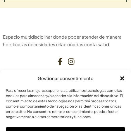
Espacio multidisciplinar donde poder atender de manera
holística las necesidades relacionadas con la salud.
Gestionar consentimiento
CONTACTO
Para ofrecer las mejores experiencias, utilizamos tecnologías como las
C. Bardenas Reales, 11, bajo
cookies para almacenar y/o acceder a la información del dispositivo. El
consentimiento de estas tecnologías nos permitirá procesar datos
31006 Pamplona
como el comportamiento de navegación o las identificaciones únicas
Navarra
en este sitio. No consentir o retirar el consentimiento, puede afectar
negativamente a ciertas características y funciones.
info@laskurain.org