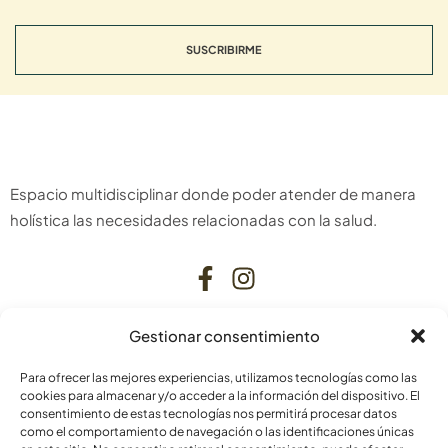
SUSCRIBIRME
Espacio multidisciplinar donde poder atender de manera
holística las necesidades relacionadas con la salud.
Gestionar consentimiento
CONTACTO
Para ofrecer las mejores experiencias, utilizamos tecnologías como las
C. Bardenas Reales, 11, bajo
cookies para almacenar y/o acceder a la información del dispositivo. El
consentimiento de estas tecnologías nos permitirá procesar datos
31006 Pamplona
como el comportamiento de navegación o las identificaciones únicas
Navarra