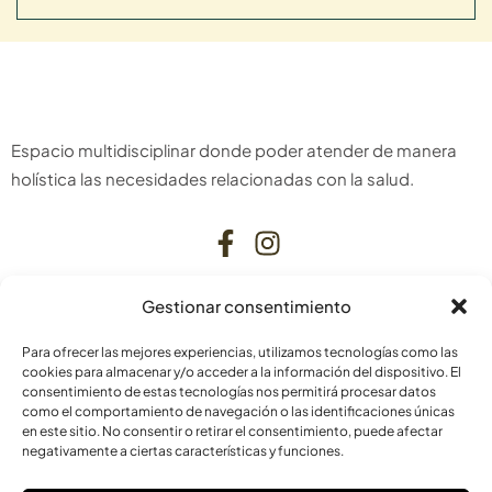
Espacio multidisciplinar donde poder atender de manera
holística las necesidades relacionadas con la salud.
Gestionar consentimiento
CONTACTO
Para ofrecer las mejores experiencias, utilizamos tecnologías como las
C. Bardenas Reales, 11, bajo
cookies para almacenar y/o acceder a la información del dispositivo. El
consentimiento de estas tecnologías nos permitirá procesar datos
31006 Pamplona
como el comportamiento de navegación o las identificaciones únicas
Navarra
en este sitio. No consentir o retirar el consentimiento, puede afectar
negativamente a ciertas características y funciones.
info@laskurain.org