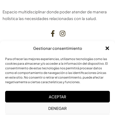
Espacio multidisciplinar donde poder atender de manera
holística las necesidades relacionadas con la salud.
Gestionar consentimiento
CONTACTO
Para ofrecer las mejores experiencias, utilizamos tecnologías como las
C. Bardenas Reales, 11, bajo
cookies para almacenar y/o acceder a la información del dispositivo. El
consentimiento de estas tecnologías nos permitirá procesar datos
31006 Pamplona
como el comportamiento de navegación o las identificaciones únicas
Navarra
en este sitio. No consentir o retirar el consentimiento, puede afectar
negativamente a ciertas características y funciones.
info@laskurain.org
ACEPTAR
948 15 23 22
DENEGAR