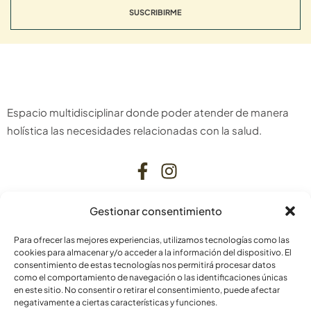
SUSCRIBIRME
Espacio multidisciplinar donde poder atender de manera
holística las necesidades relacionadas con la salud.
Gestionar consentimiento
CONTACTO
Para ofrecer las mejores experiencias, utilizamos tecnologías como las
C. Bardenas Reales, 11, bajo
cookies para almacenar y/o acceder a la información del dispositivo. El
consentimiento de estas tecnologías nos permitirá procesar datos
31006 Pamplona
como el comportamiento de navegación o las identificaciones únicas
Navarra
en este sitio. No consentir o retirar el consentimiento, puede afectar
negativamente a ciertas características y funciones.