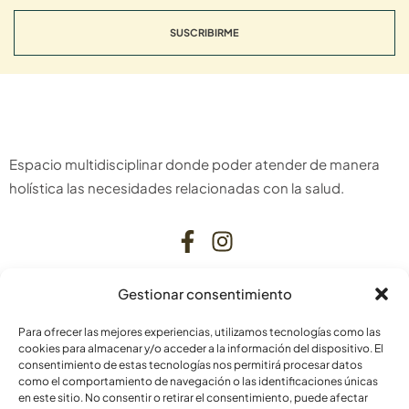
SUSCRIBIRME
Espacio multidisciplinar donde poder atender de manera
holística las necesidades relacionadas con la salud.
Gestionar consentimiento
CONTACTO
Para ofrecer las mejores experiencias, utilizamos tecnologías como las
C. Bardenas Reales, 11, bajo
cookies para almacenar y/o acceder a la información del dispositivo. El
consentimiento de estas tecnologías nos permitirá procesar datos
31006 Pamplona
como el comportamiento de navegación o las identificaciones únicas
Navarra
en este sitio. No consentir o retirar el consentimiento, puede afectar