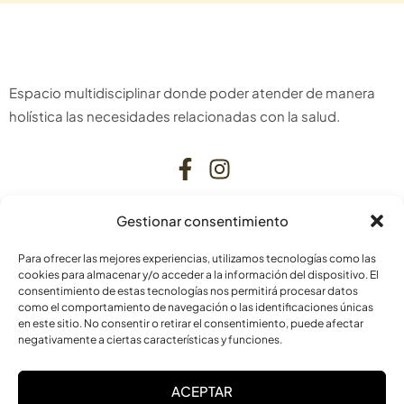
Espacio multidisciplinar donde poder atender de manera
holística las necesidades relacionadas con la salud.
Gestionar consentimiento
CONTACTO
Para ofrecer las mejores experiencias, utilizamos tecnologías como las
C. Bardenas Reales, 11, bajo
cookies para almacenar y/o acceder a la información del dispositivo. El
consentimiento de estas tecnologías nos permitirá procesar datos
31006 Pamplona
como el comportamiento de navegación o las identificaciones únicas
Navarra
en este sitio. No consentir o retirar el consentimiento, puede afectar
negativamente a ciertas características y funciones.
info@laskurain.org
ACEPTAR
948 15 23 22