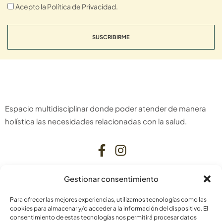
Acepto la Política de Privacidad.
SUSCRIBIRME
Espacio multidisciplinar donde poder atender de manera
holística las necesidades relacionadas con la salud.
Gestionar consentimiento
CONTACTO
Para ofrecer las mejores experiencias, utilizamos tecnologías como las
C. Bardenas Reales, 11, bajo
cookies para almacenar y/o acceder a la información del dispositivo. El
consentimiento de estas tecnologías nos permitirá procesar datos
31006 Pamplona