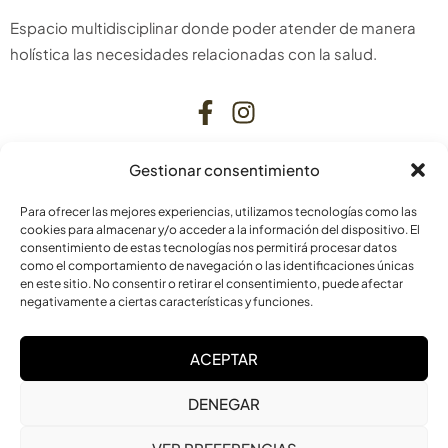
Espacio multidisciplinar donde poder atender de manera
holística las necesidades relacionadas con la salud.
Gestionar consentimiento
CONTACTO
Para ofrecer las mejores experiencias, utilizamos tecnologías como las
C. Bardenas Reales, 11, bajo
cookies para almacenar y/o acceder a la información del dispositivo. El
consentimiento de estas tecnologías nos permitirá procesar datos
31006 Pamplona
como el comportamiento de navegación o las identificaciones únicas
Navarra
en este sitio. No consentir o retirar el consentimiento, puede afectar
negativamente a ciertas características y funciones.
info@laskurain.org
ACEPTAR
948 15 23 22
DENEGAR