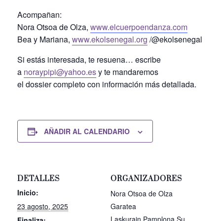
Acompañan:
Nora Otsoa de Olza,
www.elcuerpoendanza.com
Bea y Mariana,
www.ekolsenegal.org
/@ekolsenegal
Si estás interesada, te resuena… escribe
a
noraypipi@yahoo.es
y te mandaremos
el dossier completo con información más detallada.
AÑADIR AL CALENDARIO
DETALLES
ORGANIZADORES
Inicio:
Nora Otsoa de Olza
23 agosto, 2025
Garatea
Laskurain Pamplona Su
Finaliza: