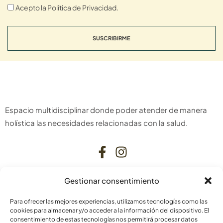
Acepto la Política de Privacidad.
SUSCRIBIRME
Espacio multidisciplinar donde poder atender de manera
holística las necesidades relacionadas con la salud.
Gestionar consentimiento
CONTACTO
Para ofrecer las mejores experiencias, utilizamos tecnologías como las
C. Bardenas Reales, 11, bajo
cookies para almacenar y/o acceder a la información del dispositivo. El
consentimiento de estas tecnologías nos permitirá procesar datos
31006 Pamplona