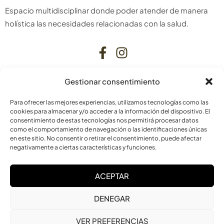
Espacio multidisciplinar donde poder atender de manera
holística las necesidades relacionadas con la salud.
Gestionar consentimiento
CONTACTO
Para ofrecer las mejores experiencias, utilizamos tecnologías como las
C. Bardenas Reales, 11, bajo
cookies para almacenar y/o acceder a la información del dispositivo. El
consentimiento de estas tecnologías nos permitirá procesar datos
31006 Pamplona
como el comportamiento de navegación o las identificaciones únicas
Navarra
en este sitio. No consentir o retirar el consentimiento, puede afectar
negativamente a ciertas características y funciones.
info@laskurain.org
ACEPTAR
948 15 23 22
DENEGAR
VER PREFERENCIAS