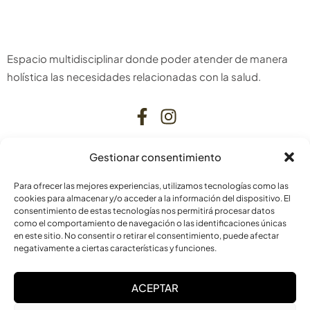
Espacio multidisciplinar donde poder atender de manera
holística las necesidades relacionadas con la salud.
Gestionar consentimiento
CONTACTO
Para ofrecer las mejores experiencias, utilizamos tecnologías como las
C. Bardenas Reales, 11, bajo
cookies para almacenar y/o acceder a la información del dispositivo. El
consentimiento de estas tecnologías nos permitirá procesar datos
31006 Pamplona
como el comportamiento de navegación o las identificaciones únicas
Navarra
en este sitio. No consentir o retirar el consentimiento, puede afectar
negativamente a ciertas características y funciones.
info@laskurain.org
ACEPTAR
948 15 23 22