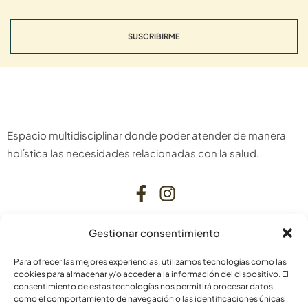
SUSCRIBIRME
Espacio multidisciplinar donde poder atender de manera
holística las necesidades relacionadas con la salud.
Gestionar consentimiento
CONTACTO
Para ofrecer las mejores experiencias, utilizamos tecnologías como las
C. Bardenas Reales, 11, bajo
cookies para almacenar y/o acceder a la información del dispositivo. El
consentimiento de estas tecnologías nos permitirá procesar datos
31006 Pamplona
como el comportamiento de navegación o las identificaciones únicas
Navarra