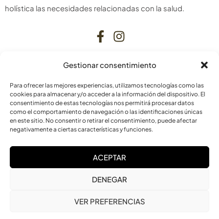
holística las necesidades relacionadas con la salud.
Gestionar consentimiento
CONTACTO
Para ofrecer las mejores experiencias, utilizamos tecnologías como las
C. Bardenas Reales, 11, bajo
cookies para almacenar y/o acceder a la información del dispositivo. El
consentimiento de estas tecnologías nos permitirá procesar datos
31006 Pamplona
como el comportamiento de navegación o las identificaciones únicas
Navarra
en este sitio. No consentir o retirar el consentimiento, puede afectar
negativamente a ciertas características y funciones.
info@laskurain.org
ACEPTAR
948 15 23 22
DENEGAR
VER PREFERENCIAS