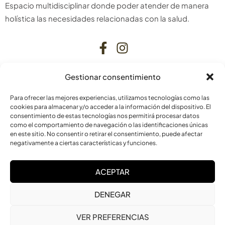
Espacio multidisciplinar donde poder atender de manera
holística las necesidades relacionadas con la salud.
Gestionar consentimiento
CONTACTO
Para ofrecer las mejores experiencias, utilizamos tecnologías como las
C. Bardenas Reales, 11, bajo
cookies para almacenar y/o acceder a la información del dispositivo. El
consentimiento de estas tecnologías nos permitirá procesar datos
31006 Pamplona
como el comportamiento de navegación o las identificaciones únicas
Navarra
en este sitio. No consentir o retirar el consentimiento, puede afectar
negativamente a ciertas características y funciones.
info@laskurain.org
ACEPTAR
948 15 23 22
DENEGAR
VER PREFERENCIAS