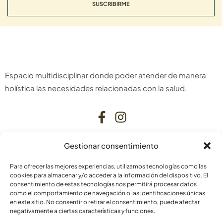
SUSCRIBIRME
Espacio multidisciplinar donde poder atender de manera
holística las necesidades relacionadas con la salud.
Gestionar consentimiento
CONTACTO
Para ofrecer las mejores experiencias, utilizamos tecnologías como las
C. Bardenas Reales, 11, bajo
cookies para almacenar y/o acceder a la información del dispositivo. El
consentimiento de estas tecnologías nos permitirá procesar datos
31006 Pamplona
como el comportamiento de navegación o las identificaciones únicas
Navarra
en este sitio. No consentir o retirar el consentimiento, puede afectar
negativamente a ciertas características y funciones.