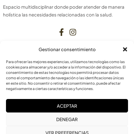
Espacio multidisciplinar donde poder atender de manera
holística las necesidades relacionadas con la salud.
Gestionar consentimiento
CONTACTO
Para ofrecer las mejores experiencias, utilizamos tecnologías como las
C. Bardenas Reales, 11, bajo
cookies para almacenar y/o acceder a la información del dispositivo. El
consentimiento de estas tecnologías nos permitirá procesar datos
31006 Pamplona
como el comportamiento de navegación o las identificaciones únicas
Navarra
en este sitio. No consentir o retirar el consentimiento, puede afectar
negativamente a ciertas características y funciones.
info@laskurain.org
ACEPTAR
948 15 23 22
DENEGAR
VER PREFERENCIAS