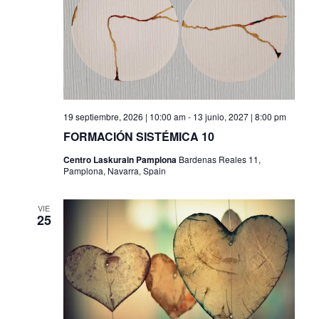
19 septiembre, 2026 | 10:00 am
-
13 junio, 2027 | 8:00 pm
FORMACIÓN SISTÉMICA 10
Centro Laskurain Pamplona
Bardenas Reales 11,
Pamplona, Navarra, Spain
VIE
25