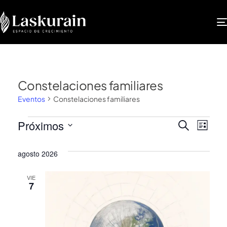
Constelaciones familiares
Eventos
Constelaciones familiares
Nave
Na
Próximos
BUSCAR
LISTA
Selecciona
de
de
la
agosto 2026
vis
fecha.
búsq
VIE
de
7
y
Ev
vista