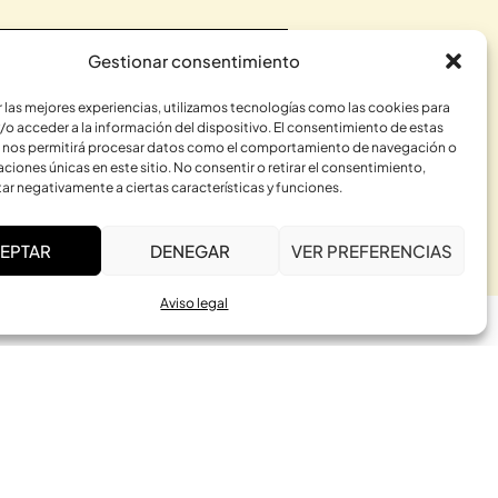
Gestionar consentimiento
r las mejores experiencias, utilizamos tecnologías como las cookies para
/o acceder a la información del dispositivo. El consentimiento de estas
 nos permitirá procesar datos como el comportamiento de navegación o
caciones únicas en este sitio. No consentir o retirar el consentimiento,
ar negativamente a ciertas características y funciones.
RME
EPTAR
DENEGAR
VER PREFERENCIAS
Aviso legal
ACTIVIDADES
Constelaciones Familiares
El Cuerpo Sabio
Bioenergética Somática