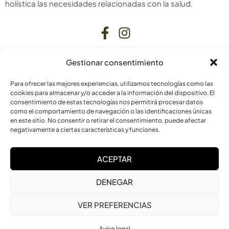
holística las necesidades relacionadas con la salud.
Gestionar consentimiento
CONTACTO
Para ofrecer las mejores experiencias, utilizamos tecnologías como las
C. Bardenas Reales, 11, bajo
cookies para almacenar y/o acceder a la información del dispositivo. El
consentimiento de estas tecnologías nos permitirá procesar datos
31006 Pamplona
como el comportamiento de navegación o las identificaciones únicas
Navarra
en este sitio. No consentir o retirar el consentimiento, puede afectar
negativamente a ciertas características y funciones.
info@laskurain.org
ACEPTAR
948 15 23 22
DENEGAR
VER PREFERENCIAS
Aviso legal