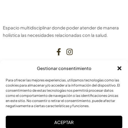
Espacio multidisciplinar donde poder atender de manera
holística las necesidades relacionadas con la salud.
Gestionar consentimiento
CONTACTO
Para ofrecer las mejores experiencias, utilizamos tecnologías como las
C. Bardenas Reales, 11, bajo
cookies para almacenar y/o acceder a la información del dispositivo. El
consentimiento de estas tecnologías nos permitirá procesar datos
31006 Pamplona
como el comportamiento de navegación o las identificaciones únicas
Navarra
en este sitio. No consentir o retirar el consentimiento, puede afectar
negativamente a ciertas características y funciones.
info@laskurain.org
ACEPTAR
948 15 23 22