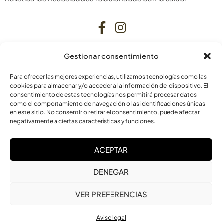
Gestionar consentimiento
CONTACTO
Para ofrecer las mejores experiencias, utilizamos tecnologías como las
C. Bardenas Reales, 11, bajo
cookies para almacenar y/o acceder a la información del dispositivo. El
consentimiento de estas tecnologías nos permitirá procesar datos
31006 Pamplona
como el comportamiento de navegación o las identificaciones únicas
Navarra
en este sitio. No consentir o retirar el consentimiento, puede afectar
negativamente a ciertas características y funciones.
info@laskurain.org
ACEPTAR
948 15 23 22
DENEGAR
VER PREFERENCIAS
Aviso legal