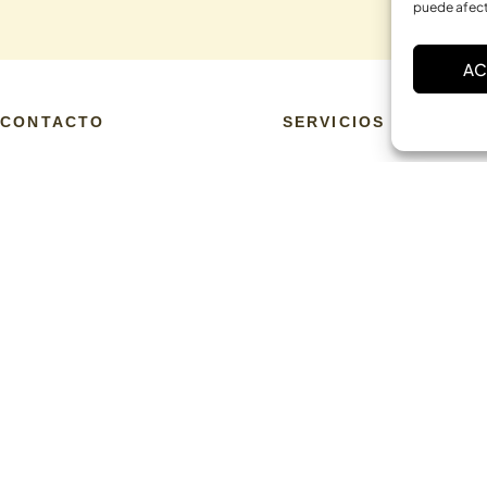
puede afect
AC
CONTACTO
SERVICIOS
C. Bardenas Reales, 11, bajo
Terapia individual
31006 Pamplona
Terapia de Pareja
Navarra
Terapia Familiar
info@laskurain.org
Terapia con adolescentes
948 15 23 22
Terapia online
Coaching en Pamplona