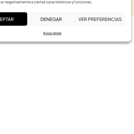
ar negativamente a ciertas características y funciones.
EPTAR
DENEGAR
VER PREFERENCIAS
Aviso legal
ACTIVIDADES
Constelaciones Familiares
El Cuerpo Sabio
Bioenergética Somática
Masajes del Mundo
Osteopatía Pamplona
Método Feldenkrais en
Pamplona