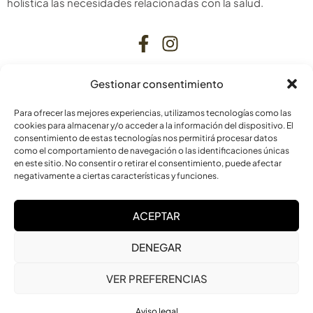
holística las necesidades relacionadas con la salud.
Gestionar consentimiento
CONTACTO
Para ofrecer las mejores experiencias, utilizamos tecnologías como las
C. Bardenas Reales, 11, bajo
cookies para almacenar y/o acceder a la información del dispositivo. El
consentimiento de estas tecnologías nos permitirá procesar datos
31006 Pamplona
como el comportamiento de navegación o las identificaciones únicas
Navarra
en este sitio. No consentir o retirar el consentimiento, puede afectar
negativamente a ciertas características y funciones.
info@laskurain.org
ACEPTAR
948 15 23 22
DENEGAR
VER PREFERENCIAS
Aviso legal