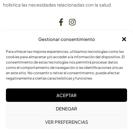
holística las necesidades relacionadas con la salud.
Gestionar consentimiento
CONTACTO
Para ofrecer las mejores experiencias, utilizamos tecnologías como las
C. Bardenas Reales, 11, bajo
cookies para almacenar y/o acceder a la información del dispositivo. El
consentimiento de estas tecnologías nos permitirá procesar datos
31006 Pamplona
como el comportamiento de navegación o las identificaciones únicas
Navarra
en este sitio. No consentir o retirar el consentimiento, puede afectar
negativamente a ciertas características y funciones.
info@laskurain.org
ACEPTAR
948 15 23 22
DENEGAR
VER PREFERENCIAS