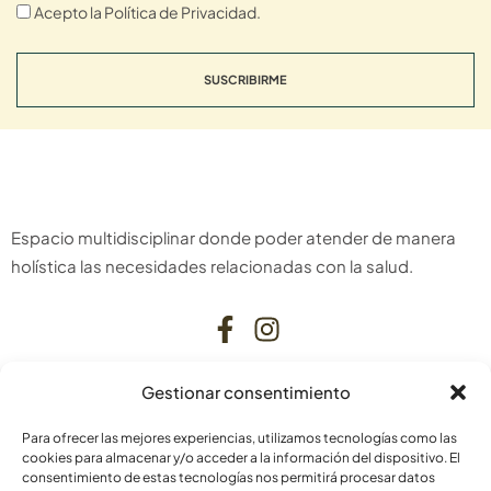
Acepto la Política de Privacidad.
SUSCRIBIRME
Espacio multidisciplinar donde poder atender de manera
holística las necesidades relacionadas con la salud.
Gestionar consentimiento
CONTACTO
Para ofrecer las mejores experiencias, utilizamos tecnologías como las
C. Bardenas Reales, 11, bajo
cookies para almacenar y/o acceder a la información del dispositivo. El
consentimiento de estas tecnologías nos permitirá procesar datos
31006 Pamplona