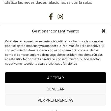
holística las necesidades relacionadas con la salud.
Gestionar consentimiento
CONTACTO
Para ofrecer las mejores experiencias, utilizamos tecnologías como las
C. Bardenas Reales, 11, bajo
cookies para almacenar y/o acceder a la información del dispositivo. El
consentimiento de estas tecnologías nos permitirá procesar datos
31006 Pamplona
como el comportamiento de navegación o las identificaciones únicas
Navarra
en este sitio. No consentir o retirar el consentimiento, puede afectar
negativamente a ciertas características y funciones.
info@laskurain.org
ACEPTAR
948 15 23 22
DENEGAR
VER PREFERENCIAS