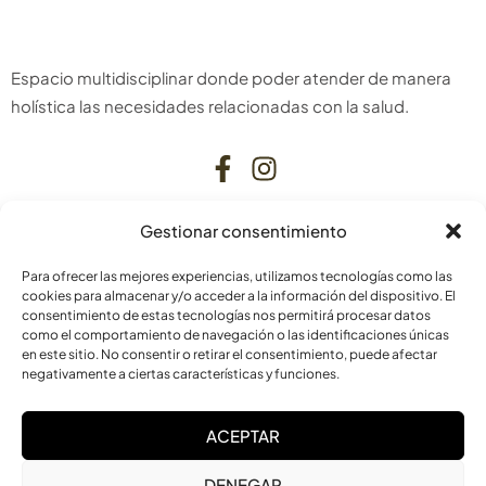
Espacio multidisciplinar donde poder atender de manera
holística las necesidades relacionadas con la salud.
Gestionar consentimiento
CONTACTO
Para ofrecer las mejores experiencias, utilizamos tecnologías como las
C. Bardenas Reales, 11, bajo
cookies para almacenar y/o acceder a la información del dispositivo. El
consentimiento de estas tecnologías nos permitirá procesar datos
31006 Pamplona
como el comportamiento de navegación o las identificaciones únicas
Navarra
en este sitio. No consentir o retirar el consentimiento, puede afectar
negativamente a ciertas características y funciones.
info@laskurain.org
ACEPTAR
948 15 23 22
DENEGAR