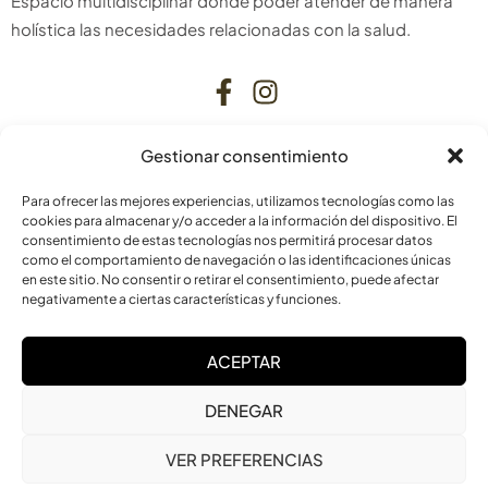
Espacio multidisciplinar donde poder atender de manera
holística las necesidades relacionadas con la salud.
Gestionar consentimiento
CONTACTO
Para ofrecer las mejores experiencias, utilizamos tecnologías como las
C. Bardenas Reales, 11, bajo
cookies para almacenar y/o acceder a la información del dispositivo. El
consentimiento de estas tecnologías nos permitirá procesar datos
31006 Pamplona
como el comportamiento de navegación o las identificaciones únicas
Navarra
en este sitio. No consentir o retirar el consentimiento, puede afectar
negativamente a ciertas características y funciones.
info@laskurain.org
ACEPTAR
948 15 23 22
DENEGAR
VER PREFERENCIAS