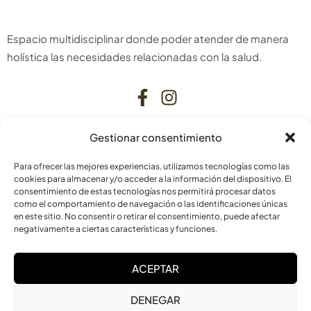
Espacio multidisciplinar donde poder atender de manera
holística las necesidades relacionadas con la salud.
Gestionar consentimiento
CONTACTO
Para ofrecer las mejores experiencias, utilizamos tecnologías como las
C. Bardenas Reales, 11, bajo
cookies para almacenar y/o acceder a la información del dispositivo. El
consentimiento de estas tecnologías nos permitirá procesar datos
31006 Pamplona
como el comportamiento de navegación o las identificaciones únicas
Navarra
en este sitio. No consentir o retirar el consentimiento, puede afectar
negativamente a ciertas características y funciones.
info@laskurain.org
ACEPTAR
948 15 23 22
DENEGAR