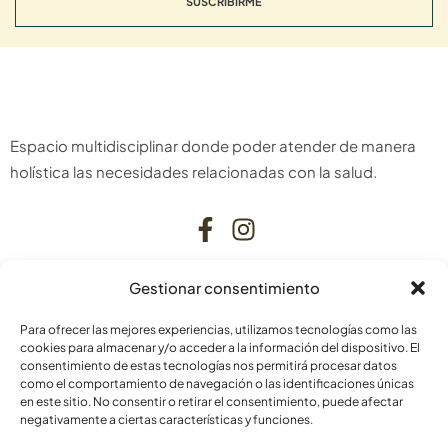
SUSCRIBIRME
Espacio multidisciplinar donde poder atender de manera
holística las necesidades relacionadas con la salud.
Gestionar consentimiento
CONTACTO
Para ofrecer las mejores experiencias, utilizamos tecnologías como las
C. Bardenas Reales, 11, bajo
cookies para almacenar y/o acceder a la información del dispositivo. El
consentimiento de estas tecnologías nos permitirá procesar datos
31006 Pamplona
como el comportamiento de navegación o las identificaciones únicas
Navarra
en este sitio. No consentir o retirar el consentimiento, puede afectar
negativamente a ciertas características y funciones.
info@laskurain.org