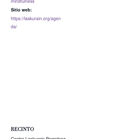
mindfulness
Sitio web:
https://laskurain.org/agen
da/
RECINTO
Centro Laskurain Pamplona